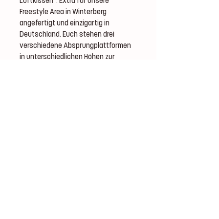
Luftkissen". Extra für unsere
Freestyle Area in Winterberg
angefertigt und einzigartig in
Deutschland. Euch stehen drei
verschiedene Absprungplattformen
in unterschiedlichen Höhen zur
Verfügung. Spaß und Nervenkitzel
sind garantiert!
Wie lange sind die Gutscheine
gültig?
Ein Gutschein ist grundsätzlich drei Jahre
gültig, denn jeder allgemeine zivilrechtliche
Anspruch verjährt in drei Jahren. Gerechnet
werden die drei Jahre ab dem Ende des
Jahres, in dem der Gutschein ausgestellt
wurde (§§ 195, 199 BGB).
Beispiel: Wenn der Gutschein im Februrar